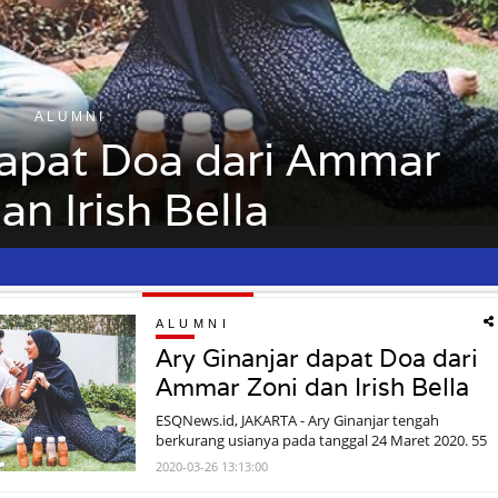
ALUMNI
dapat Doa dari Ammar
an Irish Bella
ALUMNI
Ary Ginanjar dapat Doa dari
Ammar Zoni dan Irish Bella
ESQNews.id, JAKARTA - Ary Ginanjar tengah
berkurang usianya pada tanggal 24 Maret 2020. 55
tahun telah ia lewati lika liku kehidupan. Dan
2020-03-26 13:13:00
secara priba