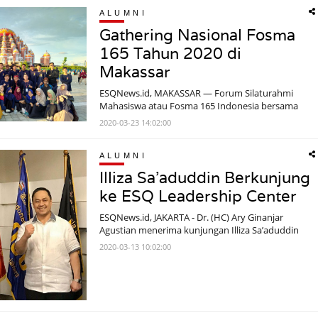
ALUMNI
Gathering Nasional Fosma
165 Tahun 2020 di
Makassar
ESQNews.id, MAKASSAR — Forum Silaturahmi
Mahasiswa atau Fosma 165 Indonesia bersama
FKA ESQ Sulsel menggelar Gathering Nasional 2020
2020-03-23 14:02:00
dengan meng
ALUMNI
Illiza Sa'aduddin Berkunjung
ke ESQ Leadership Center
ESQNews.id, JAKARTA - Dr. (HC) Ary Ginanjar
Agustian menerima kunjungan Illiza Sa’aduddin
Djamal, di Kantor ESQ Leadership Center, Lantai
2020-03-13 10:02:00
24, M