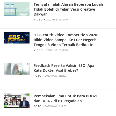
Ternyata Inilah Alasan Beberapa Ludah
Tidak Boleh di Telan Versi Creative
Dakwah
-
VIDEO
2022-04-27 23:00:00
“EBS Youth Video Competition 2020”,
Bikin Video Sampai Ke Luar Negeri!
Tengok 3 Video Terbaik Berikut Ini
-
VIDEO
2020-11-13 09:28:00
Feedback Peserta Vaksin ESQ, Apa
Kata Dokter Asal Brebes?
-
FOTO
2020-10-25 18:28:00
Pembekalan Ilmu untuk Para BOD-1
dan BOD-2 di PT Pegadaian
-
FOTO
2020-10-01 14:17:00