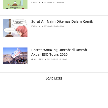
-
KOMIK
2020-02-20 12:09:00
Surat An-Najm Dikemas Dalam Komik
-
KOMIK
2020-02-14 09:46:00
Potret 'Amazing Umroh' di Umroh
Akbar ESQ Tours 2020
-
GALLERY
2020-02-12 16:28:00
LOAD MORE