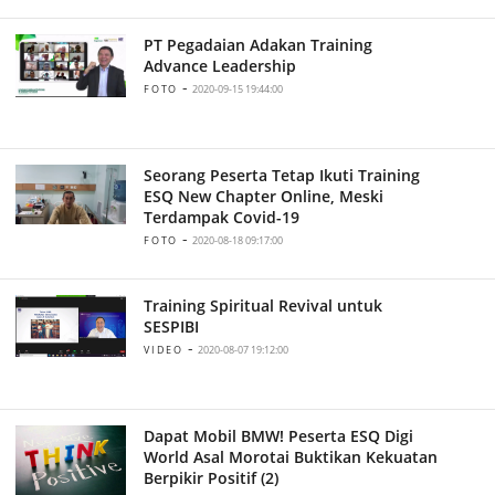
PT Pegadaian Adakan Training
Advance Leadership
-
FOTO
2020-09-15 19:44:00
Seorang Peserta Tetap Ikuti Training
ESQ New Chapter Online, Meski
Terdampak Covid-19
-
FOTO
2020-08-18 09:17:00
Training Spiritual Revival untuk
SESPIBI
-
VIDEO
2020-08-07 19:12:00
Dapat Mobil BMW! Peserta ESQ Digi
World Asal Morotai Buktikan Kekuatan
Berpikir Positif (2)