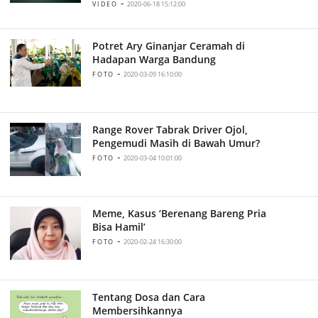
-
VIDEO
2020-06-18 15:12:00
Potret Ary Ginanjar Ceramah di
Hadapan Warga Bandung
-
FOTO
2020-03-09 16:10:00
Range Rover Tabrak Driver Ojol,
Pengemudi Masih di Bawah Umur?
-
FOTO
2020-03-04 10:01:00
Meme, Kasus ‘Berenang Bareng Pria
Bisa Hamil’
-
FOTO
2020-02-24 16:30:00
Tentang Dosa dan Cara
Membersihkannya